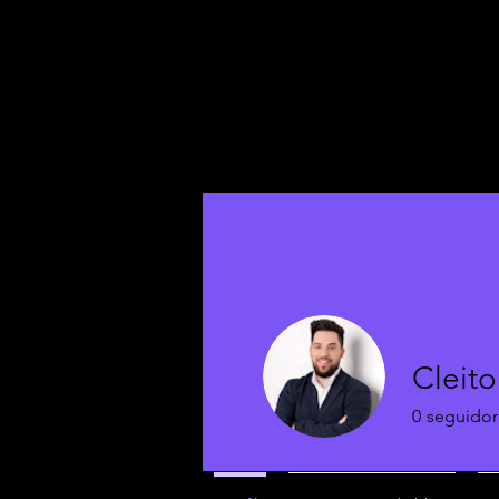
Cleito
0
seguidor