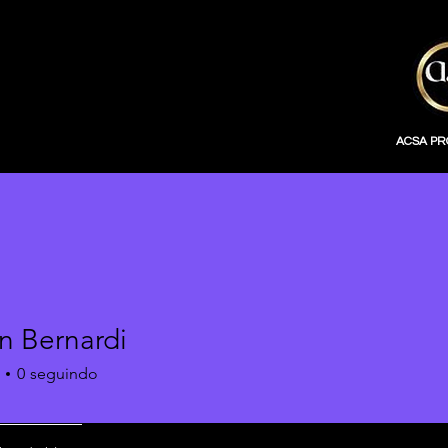
ACSA P
n Bernardi
0
seguindo