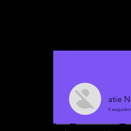
atie 
0
seguidor