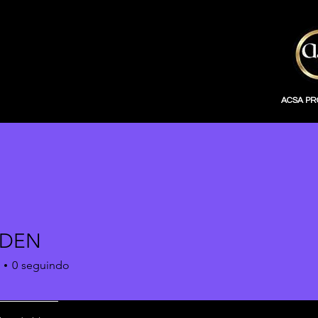
ACSA P
NDEN
0
seguindo