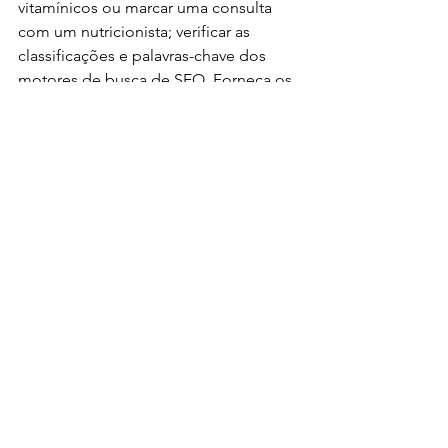
vitamínicos ou marcar uma consulta 
com um nutricionista; verificar as 
classificações e palavras-chave dos 
motores de busca de SEO. Forneça os 
links necessários (pode ser um afiliado) 
para incentivá-los a partir para a ação.
Você também pode relembrá-los 
sobre outros recursos que o seu site 
tem, assim como serviços pagos ou 
eventos que você oferece. Não tenha 
vergonha. Eles podem ter mais 
perguntas após a leitura (ou no futuro). 
Convide-os a deixar comentários 
embaixo do post para que 
permaneçam engajados.