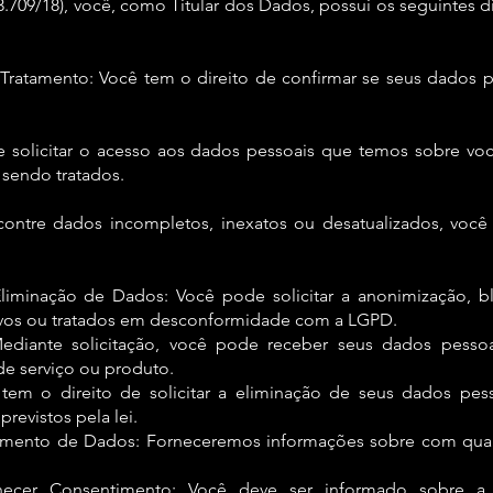
.709/18), você, como Titular dos Dados, possui os seguintes d
 Tratamento: Você tem o direito de confirmar se seus dados p
 solicitar o acesso aos dados pessoais que temos sobre v
 sendo tratados.
ontre dados incompletos, inexatos ou desatualizados, você 
liminação de Dados: Você pode solicitar a anonimização, 
ivos ou tratados em desconformidade com a LGPD.
ediante solicitação, você pode receber seus dados pessoa
de serviço ou produto.
tem o direito de solicitar a eliminação de seus dados pe
revistos pela lei.
amento de Dados: Forneceremos informações sobre com quais
ecer Consentimento: Você deve ser informado sobre a 